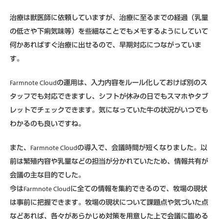
治療は獣医師に依頼していますが、治療に至るまでの経過（乳量
の低さや下痢気味等）を些細なことでもメモするようにしていて
何かあればすぐ治療に出せるので、早期対応につながっていま
す。
Farmnote Cloudの運用は、入力内容をルール化しておけば別のス
タッフでも対応できますし、シフトが休みの日でもスマホやタブ
レットでチェックできます。気になっていた牛の状況がいつでも
わかるのも良いですね。
また、Farmnote Cloudの導入で、会議時間が短くなりました。以
前は繁殖内容や乳量などの担当が分かれていたため、情報共有が
会議の主な目的でした。
今はFarmnote Cloudに全ての情報を集約できるので、牧場の現状
は事前に把握できます。牧場の現状について課題点や気づいた点
などあれば、各々があらかじめ対策を用意した上で会議に臨める