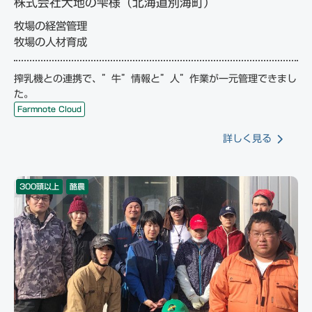
株式会社大地の雫様（北海道別海町）
牧場の経営管理
牧場の人材育成
搾乳機との連携で、”牛”情報と”人”作業が一元管理できまし
た。
Farmnote Cloud
詳しく見る
300頭以上
酪農