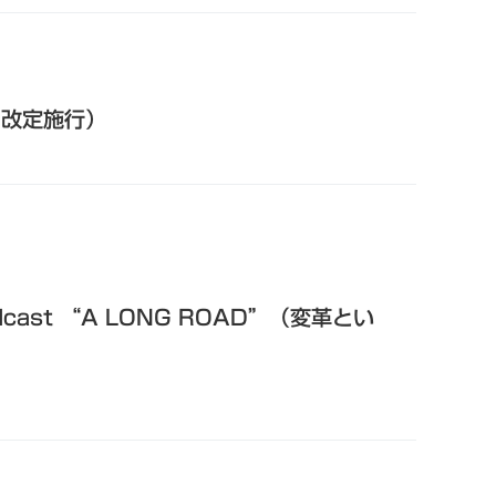
日改定施行）
cast “A LONG ROAD”（変革とい