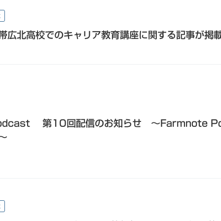
載
帯広北高校でのキャリア教育講座に関する記事が掲
cast 第10回配信のお知らせ 〜Farmnote Po
～
載