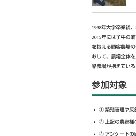
1998年大学卒業
2015年には子牛
を抱える顧客農場の
おして、農場全体を
酪農場が抱えている
参加対象
繁殖管理や反
上記の農家様
アンケートの