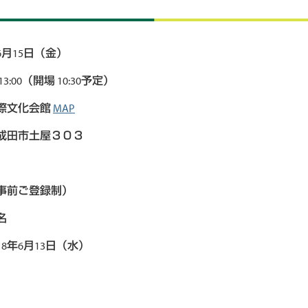
6月15日（金）
13:00（開場 10:30予定）
際文化会館
MAP
成田市土屋３０３
事前ご登録制）
名
18年6月13日（水）