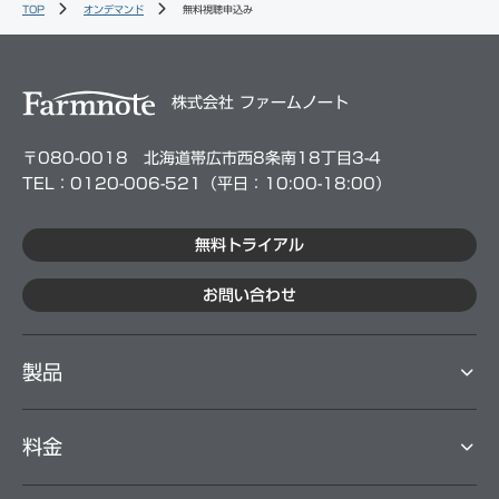
TOP
オンデマンド
無料視聴申込み
1.個人情報保護法やガイドラインに従って必要な内部体制を整
備し、従業員から個人情報の取扱を適正に行う旨の誓約書を取
得します。
2.個人情報の利用を業務上必要な職員だけに制限し、個人情報
が含まれる媒体などの保管・管理などに関する規則を作り、個
株式会社 ファームノート
人情報保護のための予防措置を講じます。
3.システムに保存されている個人情報については、業務上必要
〒080-0018 北海道帯広市西8条南18丁目3-4
な職員だけが利用できるようアカウントとパスワードを用意
し、アクセス権限管理を実施します。なお、アカウントとパス
TEL：0120-006-521（平⽇：10:00-18:00）
ワードは漏えい、滅失のないよう厳重に管理します。
4.サービスに支障が生じないことを前提として、個人情報の受
無料トライアル
領時からファームノートが定める期間経過後、ファームノート
の判断において個人情報は随時削除していきます。
お問い合わせ
共同利用
ファームノートは、利用目的の達成に必要な範囲で、個人情報
をファームノートのグループ会社と共同利用いたします。な
製品
お、ファームノートのグループ会社とは、株式会社ファームノ
ートホールディングス及びその子会社（株式会社ファームノー
トホールディングスが議決権の過半数を直接又は間接に保有す
る会社をいいます。）を意味します。
料⾦
共同利用される個人情報の項目は、お客様の氏名、住所、電話
番号、メールアドレス、サービスのご利用の履歴などお客様に