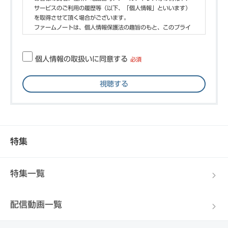
サービスのご利用の履歴等（以下、「個人情報」といいます）
を取得させて頂く場合がございます。
ファームノートは、個人情報保護法の趣旨のもと、このプライ
バシーポリシーに則って個人情報を取り扱います。
1.個人情報の利用目的について
個人情報の取扱いに同意する
必須
ファームノートは個人情報を以下の目的で利用させていただき
ます。
視聴する
1.ファームノートの事業活動の実行、改善及び変更等をする際
に利用させていただきます。
2.お客様への資料の発送、お問い合わせのご回答などに、氏
名、住所、電話番号、メールアドレスなどの連絡先情報を利用
します。
3.お客様にファームノートが行うキャンペーンや商品・サービ
特集
スのご案内をするために、ご利用された履歴や、お客様の氏
名、住所、電話番号、メールアドレスなどの連絡先情報を利用
します。
特集一覧
4.ファームノートのサービス改善を行うために、お客様から寄
せられたご意見やアンケートの結果、ご利用履歴・お問い合わ
せ履歴などを利用します。
配信動画一覧
2.個人情報の管理について
ファームノートは以下の体制で個人情報を管理します。