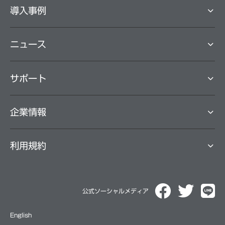
よるサービスのご利用によりファームノートのグループ会社が
導⼊事例
取得させていただく情報です。
共同利用の目的は、上記の「個人情報の利用目的について」に
記載された利用目的と同じです（但し、共同利用の利用目的に
ニュース
ついては、「ファームノート」を「ファームノートグループ」
と読み替えるものとします）。
共同利用における管理責任者は、ファームノートとなります。
お問い合わせについては、お問い合わせフォームよりお問い合
サポート
わせください。
個人情報の開示について
企業情報
1.ファームノートは、お客様の同意がない限り、個人情報を第
三者に開示することはありません。ただし、以下の事例に該当
する場合はその限りではありません。
利用規約
・法令に基づき裁判所や警察等の公的機関から要請があった場
合
・法令に特別の規定がある場合
・お客様や第三者の生命・身体・財産を損なうおそれがあり、
公式ソーシャルメディア
本人の同意を得ることができない場合
・法令やファームノートの利用許諾 ・注意事項に反する行動か
English
ら、ファームノートの権利、財産 またはサービスを保護または