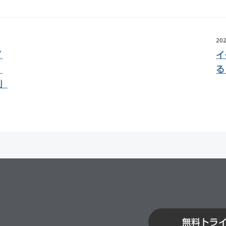
202
イ
イ
農
る
I」
無料トラ