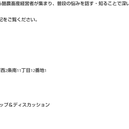
る酪農畜産経営者が集まり、普段の悩みを話す・知ることで深
記をご覧ください。
）
2条南11丁目12番地1
ョップ＆ディスカッション