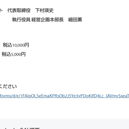
ト 代表取締役 下村瑛史
 執行役員 経営企画本部長 細田薫
込10,000円
5,000円
ください
om/forms/d/e/1FAIpQLSeEmaKPRsOb2J5Ye3yPDoKjfD4Lc_lAVmySxea