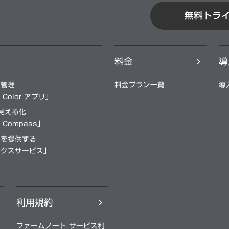
無料トラ
料⾦
導
殖管理
料⾦プラン⼀覧
導
e Color アプリ」
を見える化
e Compass」
源を提供する
ィクスサービス」
利用規約
ファームノート サービス利