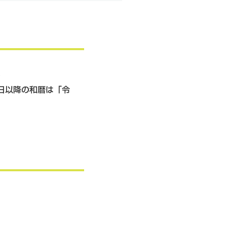
。
1日以降の和暦は「令