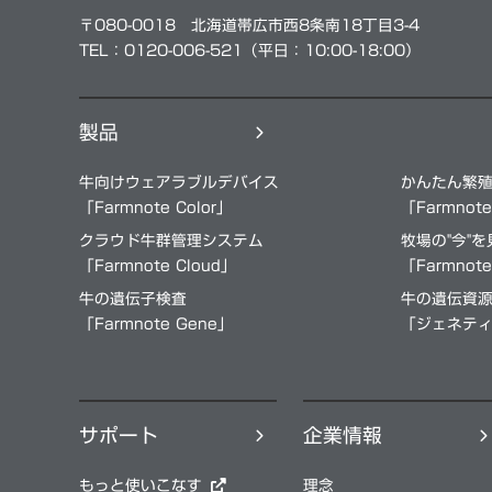
〒080-0018 北海道帯広市西8条南18丁目3-4
TEL：0120-006-521（平⽇：10:00-18:00）
製品
牛向けウェアラブルデバイス
かんたん繁
「Farmnote Color」
「Farmnot
クラウド⽜群管理システム
牧場の"今"
「Farmnote Cloud」
「Farmnot
牛の遺伝子検査
牛の遺伝資
「Farmnote Gene」
「ジェネテ
サポート
企業情報
もっと使いこなす
理念