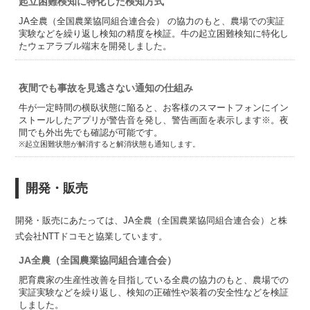
起立困難検知に特化した検知方式
JA全農（全国農業協同組合連合会） の協力のもと、農場での実証
実験などを繰り返し検知の精度を検証。牛の起立困難検知に特化し
たウェアラブル端末を開発しました。
夜間でも事故を見逃さない通知の仕組み
牛が一定時間の横臥状態に陥ると、お客様のスマートフォンにイン
ストールしたアプリが警告音を発し、警告画面を表示します※。夜
間でも外出先でも確認が可能です。
※起立困難状態が解消すると解消状態も通知します。
開発・販売
開発・販売にあたっては、JA全農（全国農業協同組合連合会）と株
式会社NTTドコモと協業しています。
JA全農（全国農業協同組合連合会）
肥育農家の生産性改善を目指している全農の協力のもと、農場での
実証実験などを繰り返し、検知の正確性や装着の安全性などを検証
しました。