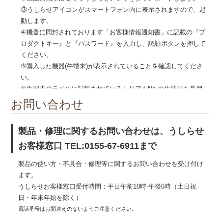
のう
③うしらせアイコンがスマートフォン内に表示されますので、起
動します。
④機器に同封されております「お客様情報通知書」に記載の『プ
ロダクトキー』と『パスワード』を入力し、認証ボタンを押して
ください。
⑤購入した機器(牛端末)が表示されていることを確認してくださ
年で
い。
⑥牛端末のラベルに記載されているシリアルNo.の牛端末を長押し
していただき、牛の情報を登録してください。
お問い合わせ
⑦画面下部の真ん中の「うしらせ基地局、中継機情報」のボタン
を押して、うしらせ基地局、中継機の情報を入力してください。
製品・修理に関するお問い合わせは、うしらせ
ちの
お客様窓口 TEL:0155-67-6911まで
製品の使い方・不具合・修理等に関するお問い合わせを受け付け
ます。
うしらせお客様窓口受付時間：平日午前10時-午後6時（土日祝
日・年末年始を除く）
電話番号はお間違えのないようご注意ください。